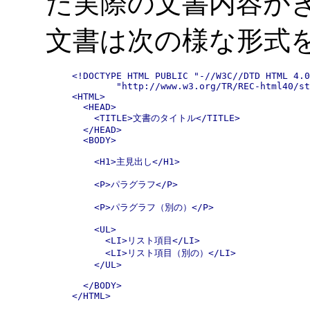
た実際の文書内容がきま
文書は次の様な形式
<!DOCTYPE HTML PUBLIC "-//W3C//DTD HTML 4.0
        "http://www.w3.org/TR/REC-html40/st
<HTML>

  <HEAD>

    <TITLE>文書のタイトル</TITLE>

  </HEAD>

  <BODY>

    <H1>主見出し</H1>

    <P>パラグラフ</P>

    <P>パラグラフ（別の）</P>

    <UL>

      <LI>リスト項目</LI>

      <LI>リスト項目（別の）</LI>

    </UL>

  </BODY>

</HTML>