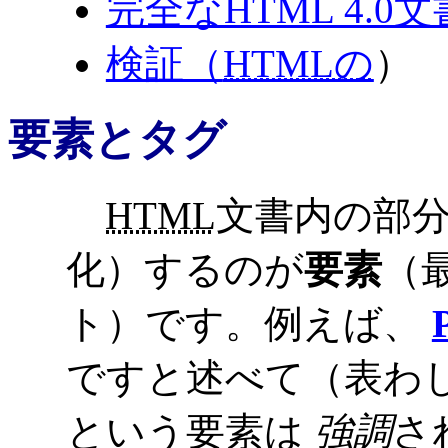
完全なHTML 4.0文
検証（
HTMLの
）
要素とタグ
HTML
文書内の部
化）するのが
要素
（
ト）です。例えば、
ですと述べて（表わ
という要素は
強調
さ