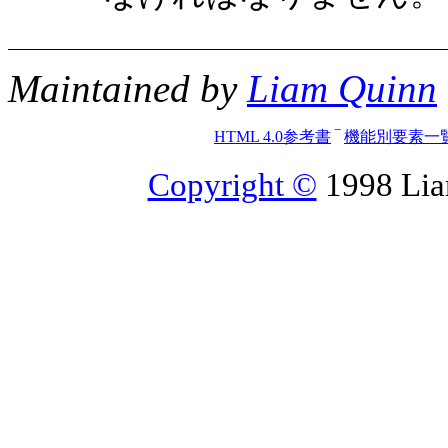
Maintained by
Liam Quinn
HTML 4.0参考書
‾
機能別要素一
Copyright ©
1998 Liam