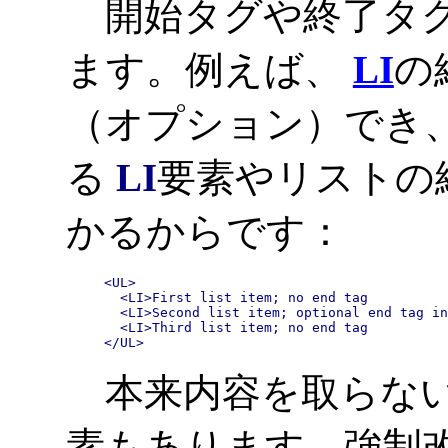
開始タグや終了タグ
ます。例えば、
LI
の
（オプション）でき
る
LI
要素やリストの
かるからです：
<UL>

  <LI>First list item; no end tag

  <LI>Second list item; optional end tag in
  <LI>Third list item; no end tag

</UL>
本来内容を取らない
素もあります。強制