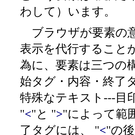
わして）います。
ブラウザが要素の意
表示を代行すること
為に、要素は三つの
始タグ・内容・終了
特殊なテキスト---目
"
<
"と "
>
"によって範
了タグには、 "
<
"の後