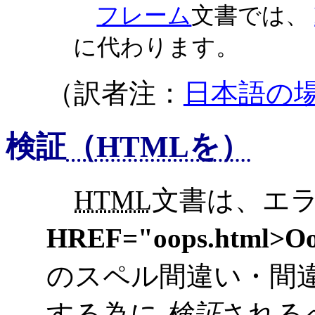
フレーム
文書では、
に代わります。
（訳者注：
日本語の
検証
（HTMLを）
HTML
文書は、エ
HREF="oops.html>Oo
のスペル間違い・間
する為に
検証
される