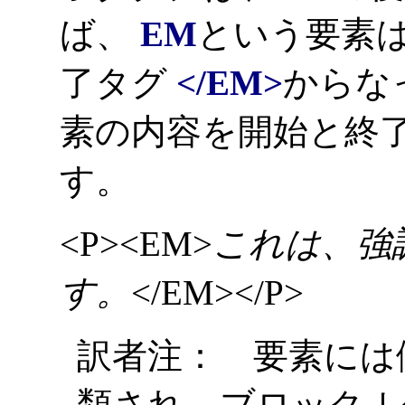
ば、
EM
という要素
了タグ
</EM>
からな
素の内容を開始と終
す。
<P><EM>
これは、強
す。
</EM></P>
訳者注： 要素には
類され、ブロック-